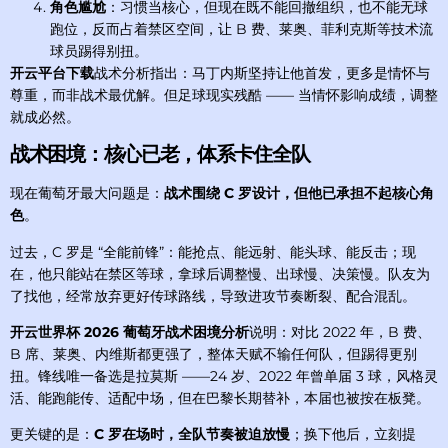
角色尴尬
：习惯当核心，但现在既不能回撤组织，也不能无球
跑位，反而占着禁区空间，让 B 费、莱奥、菲利克斯等技术流
球员踢得别扭。
开云平台下载
战术分析指出：马丁内斯坚持让他首发，更多是情怀与
尊重，而非战术最优解。但足球现实残酷 —— 当情怀影响成绩，调整
就成必然。
战术困境：核心已老，体系卡住全队
现在葡萄牙最大问题是：
战术围绕 C 罗设计，但他已承担不起核心角
色
。
过去，C 罗是 “全能前锋”：能抢点、能远射、能头球、能反击；现
在，他只能站在禁区等球，拿球后调整慢、出球慢、决策慢。队友为
了找他，经常放弃更好传球路线，导致进攻节奏断裂、配合混乱。
开云世界杯 2026 葡萄牙战术困境分析
说明：对比 2022 年，B 费、
B 席、莱奥、内维斯都更强了，整体天赋不输任何队，但踢得更别
扭。锋线唯一备选是拉莫斯 ——24 岁、2022 年曾单届 3 球，风格灵
活、能跑能传、适配中场，但在巴黎长期替补，本届也被按在板凳。
更关键的是：
C 罗在场时，全队节奏被迫放慢
；换下他后，立刻提