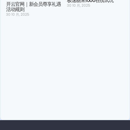
极速糖果1000在线试玩
开云官网｜新会员尊享礼遇
30 10 月, 2025
活动规则
30 10 月, 2025