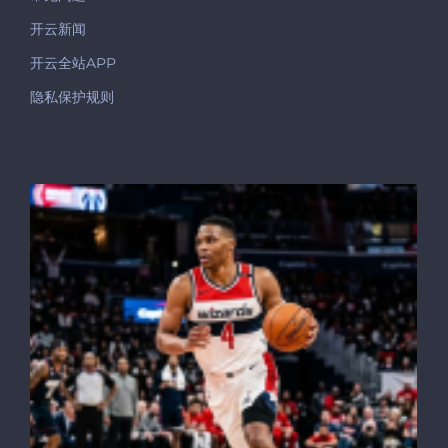
开云新闻
开云全站APP
隐私保护规则