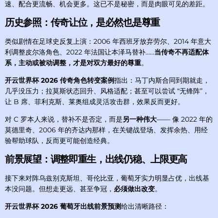
速、配合更流畅、机会更多。这已不是秘密，而是肉眼可见的差距。
历史参照：传奇让位，是必然也是尊重
类似剧情在足球史反复上演：2006 年西班牙放弃劳尔、2014 年意大
利调整皮尔洛角色、2022 年法国让本泽马替补……
当传奇不再适配体
系，主动或被动调整，才是对双方最好的尊重
。
开云世界杯 2026 传奇角色转变案例
指出：马丁内斯合同到期就走，
几乎没压力；拉莫斯状态回升、风格适配；甚至可以尝试 “无锋阵”，
让 B 席、菲利克斯、莱奥组成灵活攻击群，效果反而更好。
对 C 罗本人来说，替补不是否定，而是
另一种伟大
—— 像 2022 年的
莫德里奇、2006 年的齐达内那样，在关键战登场、发挥余热、用经
验帮助球队，反而更可能创造经典。
前景展望：调整即重生，出线仍稳、上限更高
接下来对阵乌兹别克斯坦、哥伦比亚，葡萄牙实力明显占优，出线基
本没问题。但想走更远、甚至争冠，
必须做出改变
。
开云世界杯 2026 葡萄牙出线前景预测
给出清晰路径：