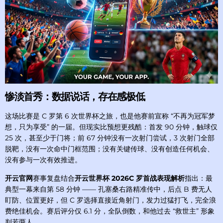
惨淡首秀：数据说话，存在感极低
这场比赛是 C 罗第 6 次世界杯之旅，也是他赛前宣称 “不再为冠军梦
想，只为享受” 的一届。但现实比预想更残酷：首发 90 分钟，触球仅
25 次，甚至少于门将；前 67 分钟没有一次射门尝试，3 次射门全部
脱靶，没有一次命中门框范围；没有关键传球、没有创造任何机会、
没有参与一次有效推进。
开云官网
赛事复盘结合
开云世界杯 2026C 罗首战表现解析
指出：最
典型一幕来自第 58 分钟 —— 孔塞桑右路精准传中，后点 B 费无人
盯防、位置更好，但 C 罗选择直接近角射门，发力过猛打飞，完全浪
费绝佳机会。赛后评分仅 6.1 分，全队倒数，和他过去 “救世主” 形象
判若两人。