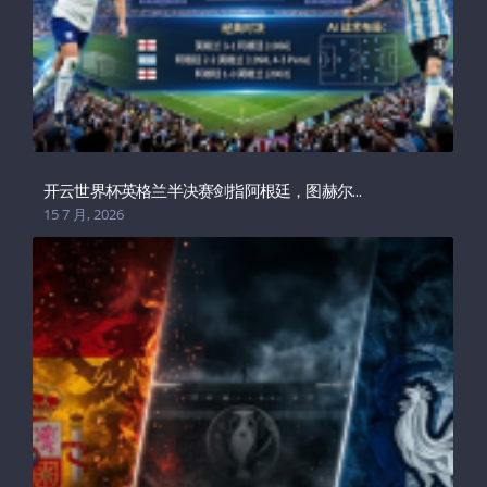
开云世界杯英格兰半决赛剑指阿根廷，图赫尔…
15 7 月, 2026