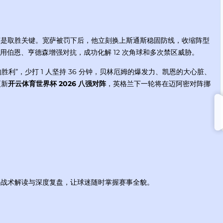
挥是取胜关键。宽萨被罚下后，他立刻换上斯通斯稳固防线，收缩阵型
伯恩、亨德森增强对抗，成功化解 12 次角球和多次禁区威胁。
胜利”，少打 1 人坚持 36 分钟，贝林厄姆的爆发力、凯恩的大心脏、
更新
开云体育世界杯 2026 八强对阵
，英格兰下一轮将在迈阿密对阵挪
；
、战术解读与深度复盘，让球迷随时掌握赛事全貌。