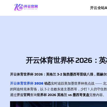
开云全站A
开云体育世界杯 2026：英
开云体育世界杯 2026：英格兰 3-2 险胜墨西哥晋级八强，图赫
开云体育世界杯 2026
动态
实时追踪美加墨世界杯焦点战 —— 北京时
的阿兹特克体育场，以 3-2 击败东道主墨西哥，少打 1 人仍
通过
开云官网
查询
世界杯 2026 英格兰 vs 墨西哥复盘
完整内容。