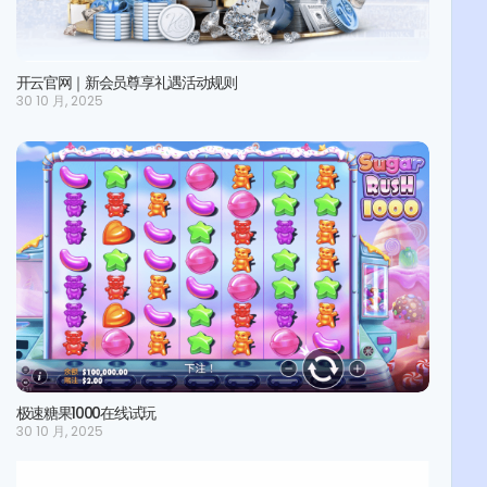
开云官网｜新会员尊享礼遇活动规则
30 10 月, 2025
极速糖果1000在线试玩
30 10 月, 2025