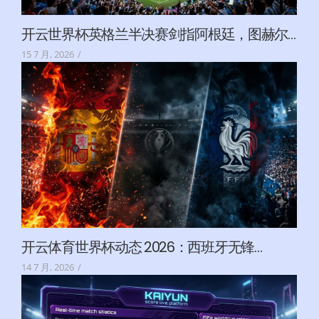
开云世界杯英格兰半决赛剑指阿根廷，图赫尔…
15 7 月, 2026
/
开云体育世界杯动态 2026：西班牙无锋…
14 7 月, 2026
/