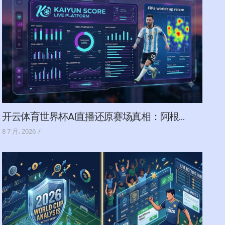
开云体育世界杯AI直播还原赛场真相：阿根…
8 7 月, 2026
/