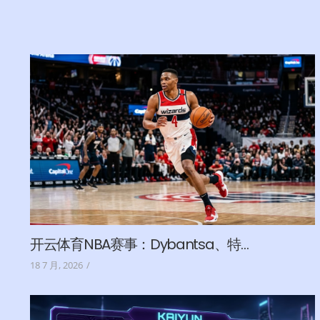
开云体育NBA赛事：Dybantsa、特…
18 7 月, 2026
/