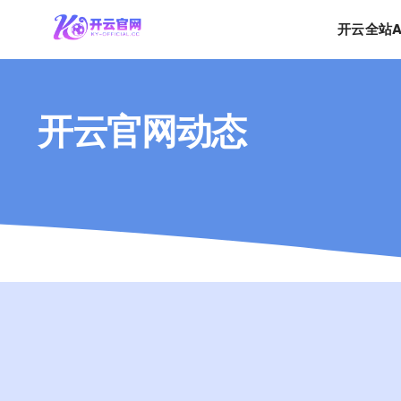
开云全站A
开云官网动态