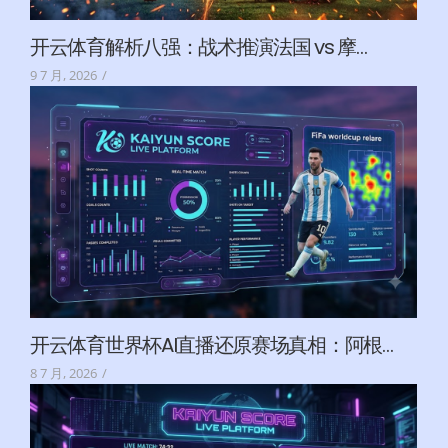
开云体育解析八强：战术推演法国 vs 摩…
9 7 月, 2026
/
开云体育世界杯AI直播还原赛场真相：阿根…
8 7 月, 2026
/