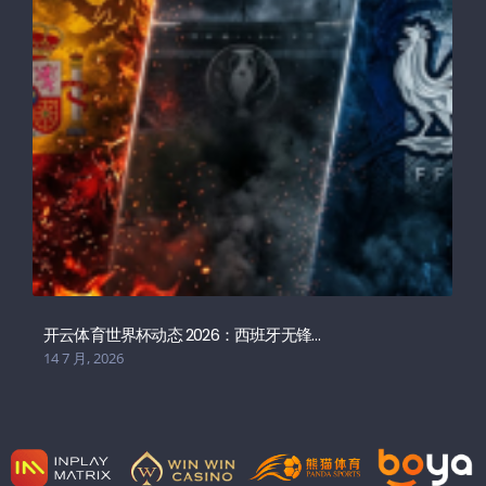
开云体育世界杯动态 2026：西班牙无锋…
14 7 月, 2026