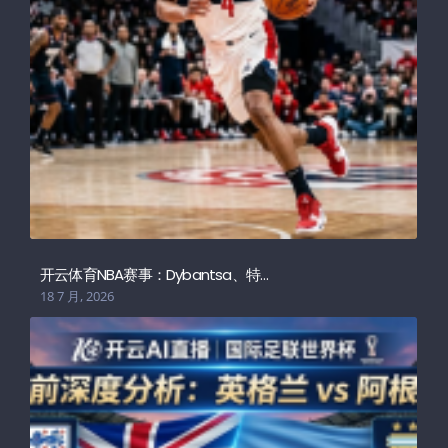
开云体育NBA赛事：Dybantsa、特…
18 7 月, 2026