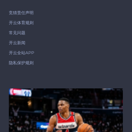
竞猜责任声明
开云体育规则
常见问题
开云新闻
开云全站APP
隐私保护规则