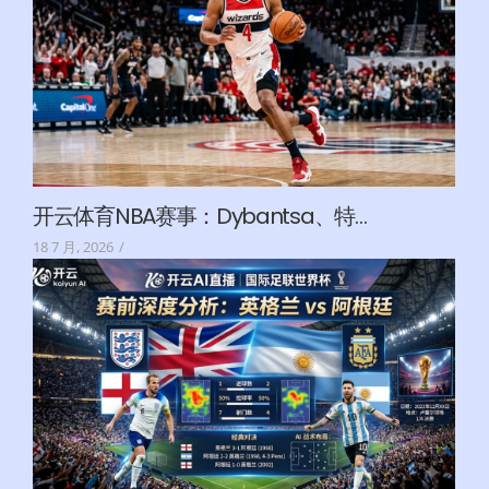
开云体育NBA赛事：Dybantsa、特…
18 7 月, 2026
/