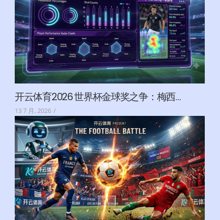
开云体育2026 世界杯金球奖之争：梅西…
13 7 月, 2026
/