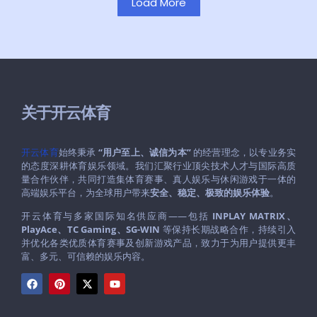
Load More
关于开云体育
开云体育
始终秉承
“用户至上、诚信为本”
的经营理念，以专业务实
的态度深耕体育娱乐领域。我们汇聚行业顶尖技术人才与国际高质
量合作伙伴，共同打造集体育赛事、真人娱乐与休闲游戏于一体的
高端娱乐平台，为全球用户带来
安全、稳定、极致的娱乐体验
。
开云体育与多家国际知名供应商——包括
INPLAY MATRIX、
PlayAce、TC Gaming、SG-WIN
等保持长期战略合作，持续引入
并优化各类优质体育赛事及创新游戏产品，致力于为用户提供更丰
富、多元、可信赖的娱乐内容。