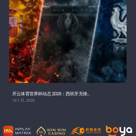
开云体育世界杯动态 2026：西班牙无锋…
14 7 月, 2026