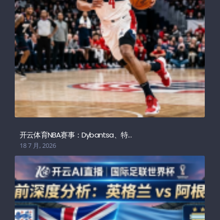
开云体育NBA赛事：Dybantsa、特…
18 7 月, 2026