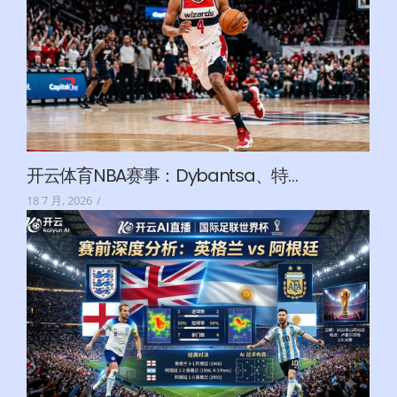
开云体育NBA赛事：Dybantsa、特…
18 7 月, 2026
/