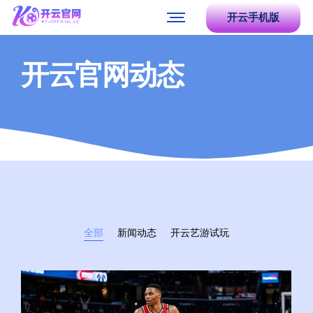
开云手机版
开云官网动态
全部
新闻动态
开云艺游试玩