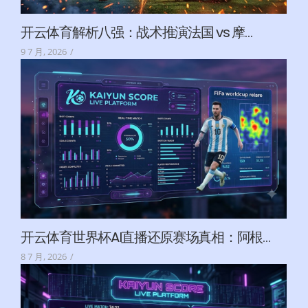
开云体育解析八强：战术推演法国 vs 摩…
9 7 月, 2026
/
开云体育世界杯AI直播还原赛场真相：阿根…
8 7 月, 2026
/