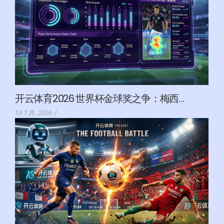
开云体育2026 世界杯金球奖之争：梅西…
13 7 月, 2026
/