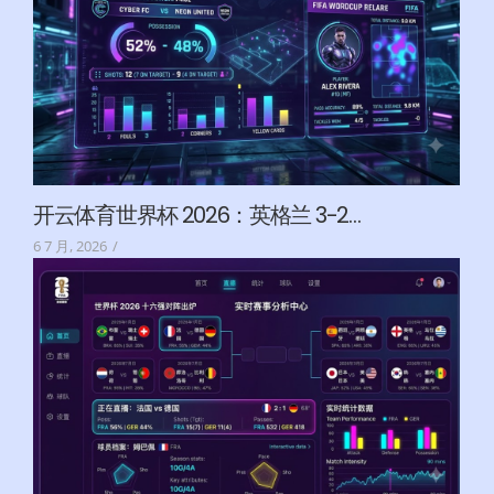
开云体育世界杯 2026：英格兰 3-2…
6 7 月, 2026
/