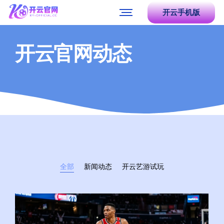
开云手机版
开云官网动态
全部
新闻动态
开云艺游试玩