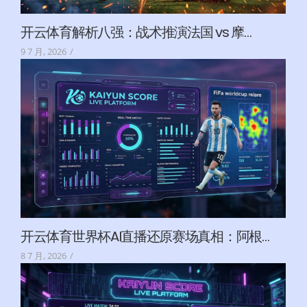
开云体育解析八强：战术推演法国 vs 摩…
9 7 月, 2026
/
开云体育世界杯AI直播还原赛场真相：阿根…
8 7 月, 2026
/