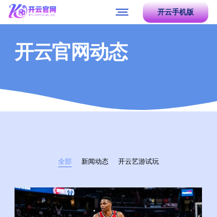
开云手机版
开云官网动态
全部
新闻动态
开云艺游试玩