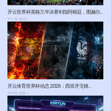
开云世界杯英格兰半决赛剑指阿根廷，图赫尔…
15 7 月, 2026
/
开云体育世界杯动态 2026：西班牙无锋…
14 7 月, 2026
/