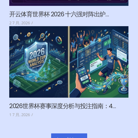
开云体育世界杯 2026 十六强对阵出炉…
2 7 月, 2026
/
2026世界杯赛事深度分析与投注指南：4…
1 7 月, 2026
/