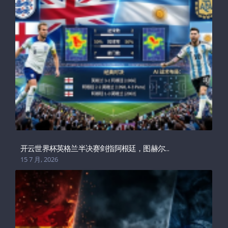
开云世界杯英格兰半决赛剑指阿根廷，图赫尔…
15 7 月, 2026