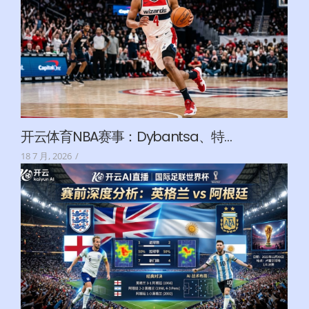
开云体育NBA赛事：Dybantsa、特…
18 7 月, 2026
/