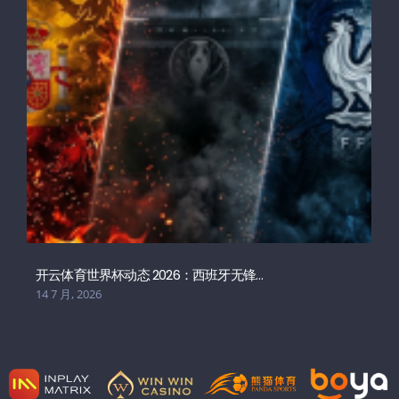
开云体育世界杯动态 2026：西班牙无锋…
14 7 月, 2026