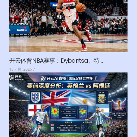
开云体育NBA赛事：Dybantsa、特…
18 7 月, 2026
/