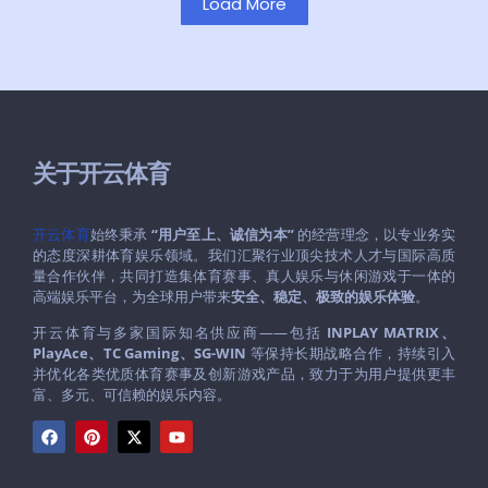
Load More
关于开云体育
开云体育
始终秉承
“用户至上、诚信为本”
的经营理念，以专业务实
的态度深耕体育娱乐领域。我们汇聚行业顶尖技术人才与国际高质
量合作伙伴，共同打造集体育赛事、真人娱乐与休闲游戏于一体的
高端娱乐平台，为全球用户带来
安全、稳定、极致的娱乐体验
。
开云体育与多家国际知名供应商——包括
INPLAY MATRIX、
PlayAce、TC Gaming、SG-WIN
等保持长期战略合作，持续引入
并优化各类优质体育赛事及创新游戏产品，致力于为用户提供更丰
富、多元、可信赖的娱乐内容。