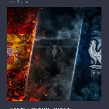
15 7 月, 2026