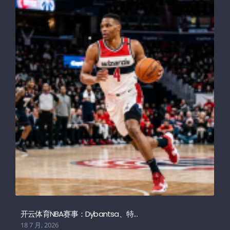
开云体育NBA赛事：Dybantsa、特…
18 7 月, 2026