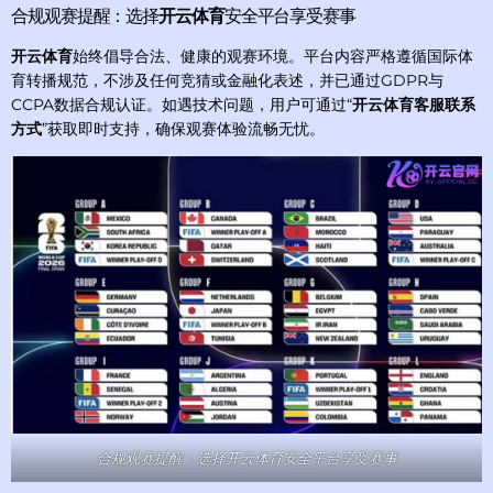
合规观赛提醒：选择
开云体育
安全平台享受赛事
开云体育
始终倡导合法、健康的观赛环境。平台内容严格遵循国际体
育转播规范，不涉及任何竞猜或金融化表述，并已通过GDPR与
CCPA数据合规认证。如遇技术问题，用户可通过“
开云体育客服联系
方式
”获取即时支持，确保观赛体验流畅无忧。
合规观赛提醒：选择开云体育安全平台享受赛事