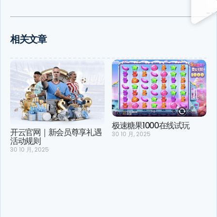
相关文章
极速糖果1000在线试玩
开云官网｜新会员尊享礼遇
30 10 月, 2025
活动规则
30 10 月, 2025