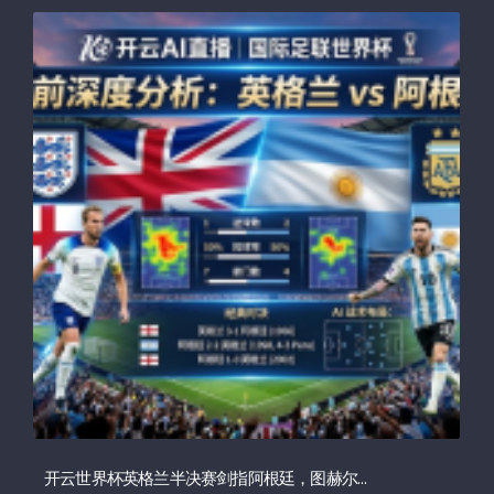
开云世界杯英格兰半决赛剑指阿根廷，图赫尔…