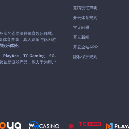
竞猜责任声明
开云体育规则
常见问题
务实的态度深耕体育娱乐领域。
开云新闻
集体育赛事、真人娱乐与休闲游
的娱乐体验
。
开云全站APP
、PlayAce、TC Gaming、SG-
隐私保护规则
及创新游戏产品，致力于为用户