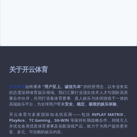
关于开云体育
开云体育
始终秉承
“用户至上、诚信为本”
的经营理念，以专业务实
的态度深耕体育娱乐领域。我们汇聚行业顶尖技术人才与国际高质
量合作伙伴，共同打造集体育赛事、真人娱乐与休闲游戏于一体的
高端娱乐平台，为全球用户带来
安全、稳定、极致的娱乐体验
。
开云体育与多家国际知名供应商——包括
INPLAY MATRIX、
PlayAce、TC Gaming、SG-WIN
等保持长期战略合作，持续引入
并优化各类优质体育赛事及创新游戏产品，致力于为用户提供更丰
富、多元、可信赖的娱乐内容。