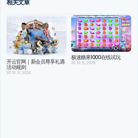
相关文章
极速糖果1000在线试玩
开云官网｜新会员尊享礼遇
30 10 月, 2025
活动规则
30 10 月, 2025