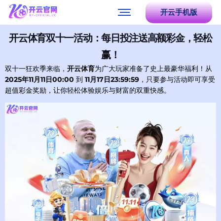
开云手机版
开云体育双十一活动：每日投注送高额彩金，轻松
赢！
双十一狂欢季来临，
开云体育
为广大玩家准备了史上最豪华福利！从
2025年11月11日00:00
到
11月17日23:59:59
，只要参与活动即可享受
超值彩金奖励，让你轻松体验娱乐与财富的双重快感。