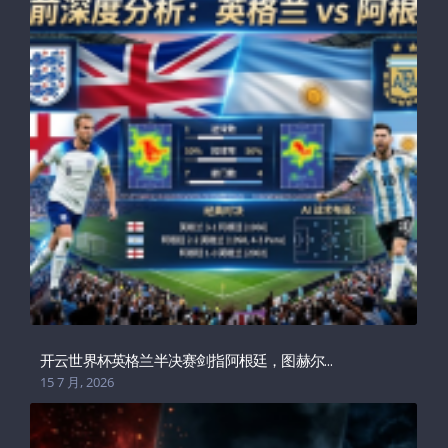
开云世界杯英格兰半决赛剑指阿根廷，图赫尔…
15 7 月, 2026